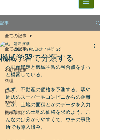
記事
全ての記事
靖宏 河畑
全ての記事
2020年9月5日
読了時間: 2分
機械学習で分類する
サーフィン
不動産鑑定と機械学習の融合点をずっ
不動産鑑定
と模索している。
料理
まず、不動産の価格を予測する。駅や
日常
周辺のスーパーやコンビニからの距離
travel
とか、土地の面積とかのデータを入力
して、その土地の価格を求めよう。こ
機械学習
んなのは分かりやすくて、ウチの事務
所でも導入済み。