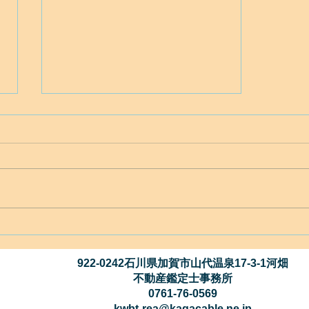
青森県の地震での青森市と弘
前市の地盤面に起こったこ
と？
922-0242石川県加賀市山代温泉17-3-1河畑
不動産鑑定士事務所
0761-76-0569
kwbt-rea@kagacable.ne.jp