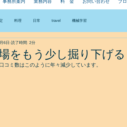
事務所案内
業務内容
料 金
お問い合わせ
ブロ
定
料理
日常
travel
機械学習
8月6日
読了時間: 2分
場をもう少し掘り下げる
口コミ数はこのように年々減少しています。