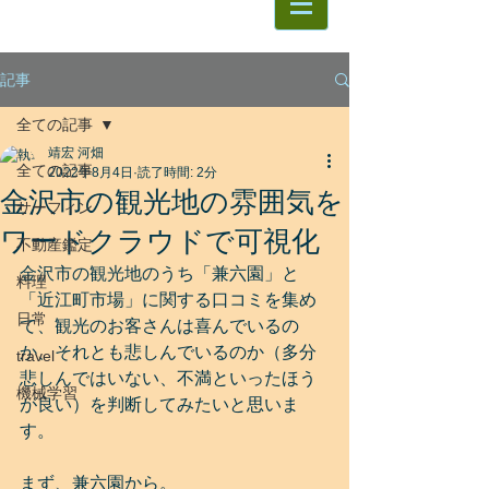
記事
全ての記事
靖宏 河畑
全ての記事
2022年8月4日
読了時間: 2分
金沢市の観光地の雰囲気を
サーフィン
ワードクラウドで可視化
不動産鑑定
金沢市の観光地のうち「兼六園」と
料理
「近江町市場」に関する口コミを集め
日常
て、観光のお客さんは喜んでいるの
か、それとも悲しんでいるのか（多分
travel
悲しんではいない、不満といったほう
機械学習
が良い）を判断してみたいと思いま
す。
まず、兼六園から。