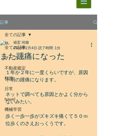
記事
全ての記事
靖宏 河畑
全ての記事
2018年2月4日
読了時間: 1分
また踵痛になった
サーフィン
不動産鑑定
１年か２年に一度くらいですが、原因
料理
不明の踵痛になります。
日常
ネットで調べても原因とかよく分から
travel
ないみたい。
機械学習
歩く一歩一歩がズキズキ痛くて５０ｍ
位歩くのさえおっくうです。