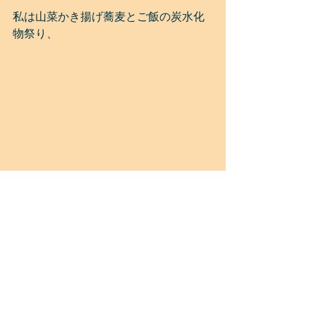
私は山菜かき揚げ蕎麦とご飯の炭水化
物祭り、
家内がとろろ蕎麦
ほんとは山菜混ぜご飯を食べたかった
けど、
塩分が……