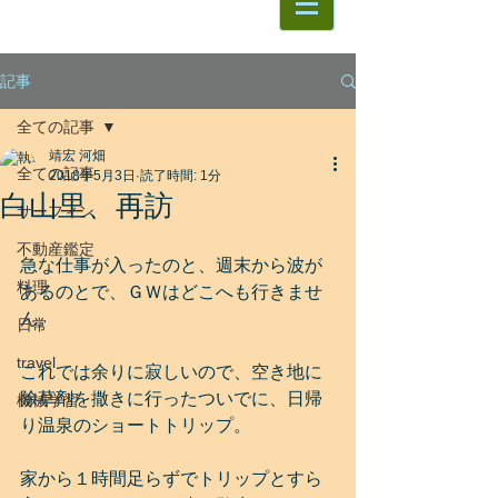
記事
全ての記事
靖宏 河畑
全ての記事
2018年5月3日
読了時間: 1分
白山里、再訪
サーフィン
不動産鑑定
急な仕事が入ったのと、週末から波が
料理
あるのとで、ＧＷはどこへも行きませ
ん。
日常
travel
これでは余りに寂しいので、空き地に
除草剤を撒きに行ったついでに、日帰
機械学習
り温泉のショートトリップ。
家から１時間足らずでトリップとすら