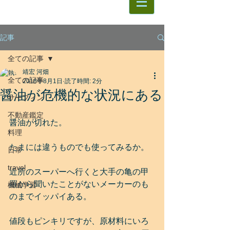
記事
全ての記事
靖宏 河畑
全ての記事
2018年8月1日
読了時間: 2分
醤油が危機的な状況にある
サーフィン
不動産鑑定
醤油が切れた。
料理
たまには違うものでも使ってみるか。
日常
travel
近所のスーパーへ行くと大手の亀の甲
羅から聞いたことがないメーカーのも
機械学習
のまでイッパイある。
値段もピンキリですが、原材料にいろ