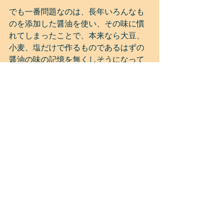
でも一番問題なのは、長年いろんなも
のを添加した醤油を使い、その味に慣
れてしまったことで、本来なら大豆、
小麦、塩だけで作るものであるはずの
醤油の味の記憶を無くしそうになって
いること。
うーん、本来の作り方をした醤油の味
をほとんどの人が分からなくなってし
まうとしたら、食文化の一部の喪失す
るに等しいと思います。
日本食は世界に誇ることができると思
っていたけど、ちょっとトーンダウン
してしまいました。