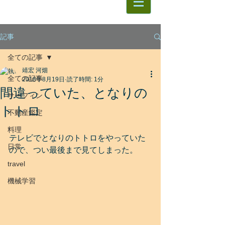
記事
全ての記事
靖宏 河畑
全ての記事
2018年8月19日
読了時間: 1分
間違っていた、となりの
サーフィン
トトロ
不動産鑑定
料理
テレビでとなりのトトロをやっていた
日常
ので、つい最後まで見てしまった。
travel
機械学習