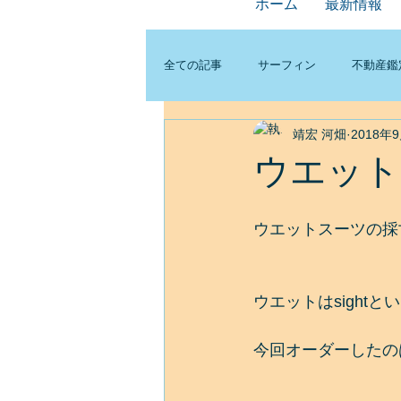
ホーム
最新情報
全ての記事
サーフィン
不動産鑑
靖宏 河畑
2018年
ウエット
ウエットスーツの採
ウエットはsight
今回オーダーしたの