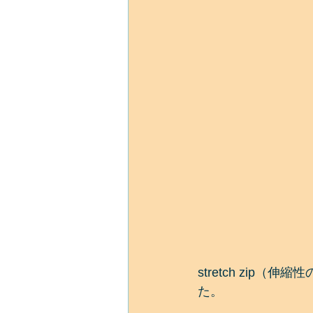
stretch zi
た。