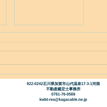
青森県の地震での青森市と弘
前市の地盤面に起こったこ
と？
922-0242石川県加賀市山代温泉17-3-1河畑
不動産鑑定士事務所
0761-76-0569
kwbt-rea@kagacable.ne.jp