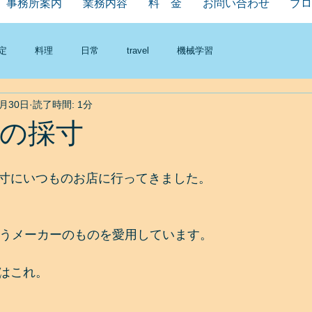
事務所案内
業務内容
料 金
お問い合わせ
ブロ
定
料理
日常
travel
機械学習
9月30日
読了時間: 1分
の採寸
寸にいつものお店に行ってきました。
というメーカーのものを愛用しています。
はこれ。