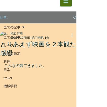
記事
全ての記事
靖宏 河畑
全ての記事
2018年10月5日
読了時間: 1分
とりあえず映画を２本観た
サーフィン
感想
不動産鑑定
料理
こんなの観てきました。
日常
travel
機械学習