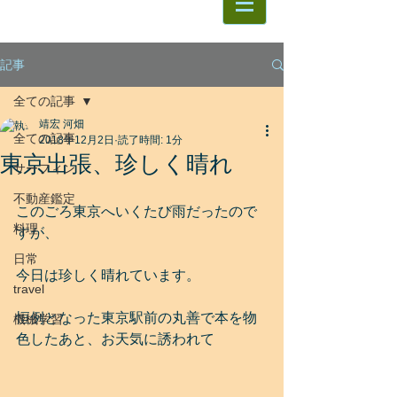
記事
全ての記事
靖宏 河畑
全ての記事
2018年12月2日
読了時間: 1分
東京出張、珍しく晴れ
サーフィン
不動産鑑定
このごろ東京へいくたび雨だったので
料理
すが、
日常
今日は珍しく晴れています。
travel
恒例となった東京駅前の丸善で本を物
機械学習
色したあと、お天気に誘われて