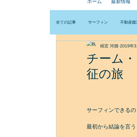
ホーム
最新情報
全ての記事
サーフィン
不動産鑑
靖宏 河畑
2019年
チーム・
征の旅 
サーフィンできるの
最初から結論を言う