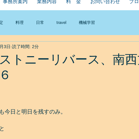
事務所案内
業務内容
料 金
お問い合わせ
ブロ
定
料理
日常
travel
機械学習
3月3日
読了時間: 2分
ストニーリバース、南西
６
も今日と明日を残すのみ。
と