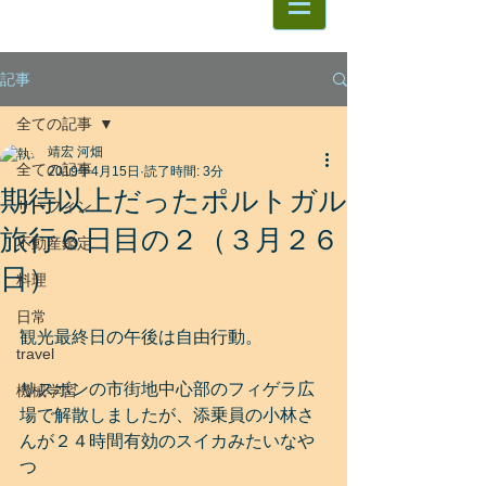
記事
全ての記事
靖宏 河畑
全ての記事
2019年4月15日
読了時間: 3分
期待以上だったポルトガル
サーフィン
旅行６日目の２（３月２６
不動産鑑定
日）
料理
日常
観光最終日の午後は自由行動。
travel
リスボンの市街地中心部のフィゲラ広
機械学習
場で解散しましたが、添乗員の小林さ
んが２４時間有効のスイカみたいなや
つ