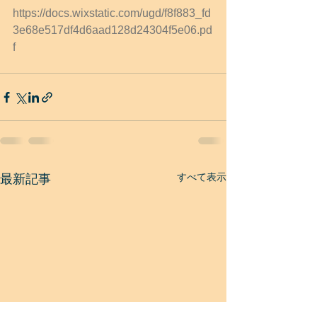
https://docs.wixstatic.com/ugd/f8f883_fd
3e68e517df4d6aad128d24304f5e06.pd
f
すべて表示
最新記事