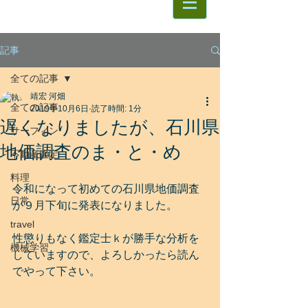
記事
全ての記事
靖宏 河畑
全ての記事
2019年10月6日
読了時間: 1分
遅くなりましたが、石川県
サーフィン
地価調査のま・と・め
不動産鑑定
料理
令和になって初めての石川県地価調査
日常
が９月下旬に発表になりました。
travel
性懲りもなく鑑定士ｋが勝手な分析を
機械学習
していますので、よろしかったら読ん
でやって下さい。