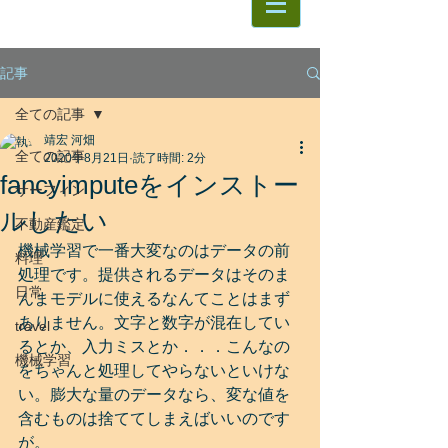
記事
全ての記事
靖宏 河畑
全ての記事
2020年8月21日
読了時間: 2分
fancyimputeをインストー
サーフィン
ルしたい
不動産鑑定
機械学習で一番大変なのはデータの前
料理
処理です。提供されるデータはそのま
日常
んまモデルに使えるなんてことはまず
ありません。文字と数字が混在してい
travel
るとか、入力ミスとか．．．こんなの
機械学習
をちゃんと処理してやらないといけな
い。膨大な量のデータなら、変な値を
含むものは捨ててしまえばいいのです
が。