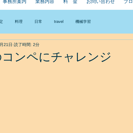
事務所案内
業務内容
料 金
お問い合わせ
ブロ
定
料理
日常
travel
機械学習
9月21日
読了時間: 2分
kaのコンペにチャレンジ