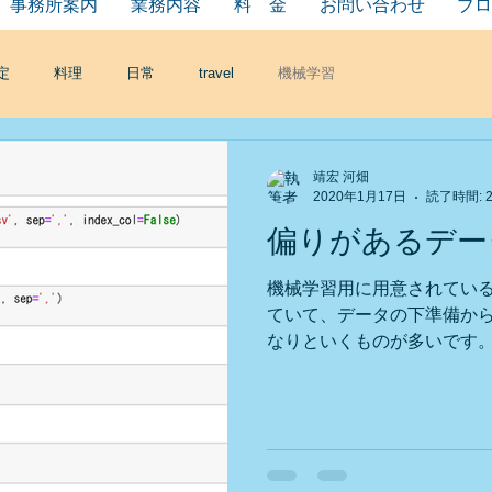
事務所案内
業務内容
料 金
お問い合わせ
ブロ
定
料理
日常
travel
機械学習
靖宏 河畑
2020年1月17日
読了時間: 
偏りがあるデー
機械学習用に用意されてい
ていて、データの下準備か
なりといくものが多いです
んどが大なり小なり偏りがあ
てみます。 データを取り込
４８の特徴量のデータ...