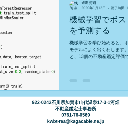
靖宏 河畑
2020年1月12日
読了時間: 
機械学習でボス
を予測する
機械学習を学び始めると、
モデルによく出くわします。
と、13個の不動産鑑定評価
（機械学習では特徴量とい
表すものです。 やり方はご
準備で...
922-0242石川県加賀市山代温泉17-3-1河畑
不動産鑑定士事務所
0761-76-0569
kwbt-rea@kagacable.ne.jp